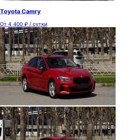
Toyota Camry
От
4 400
₽ /
сутки