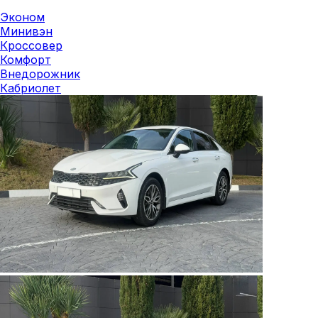
Эконом
Минивэн
Кроссовер
Комфорт
Внедорожник
Кабриолет