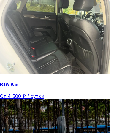
KIA K5
От
4 500
₽ /
сутки