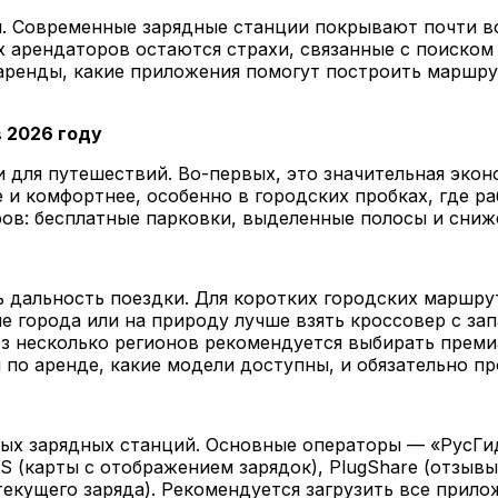
й. Современные зарядные станции покрывают почти в
 арендаторов остаются страхи, связанные с поиском 
аренды, какие приложения помогут построить маршрут
 2026 году
для путешествий. Во-первых, это значительная эконо
 и комфортнее, особенно в городских пробках, где ра
аров: бесплатные парковки, выделенные полосы и сни
 дальность поездки. Для коротких городских маршру
ние города или на природу лучше взять кроссовер с за
рез несколько регионов рекомендуется выбирать преми
и по аренде, какие модели доступны, и обязательно п
рых зарядных станций. Основные операторы — «РусГид
 (карты с отображением зарядок), PlugShare (отзывы
текущего заряда). Рекомендуется загрузить все прило