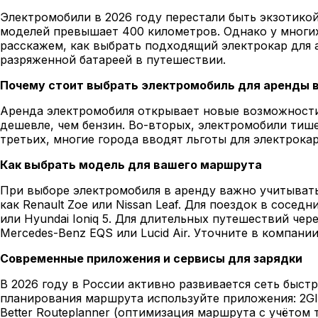
Электромобили в 2026 году перестали быть экзотико
моделей превышает 400 километров. Однако у многих
расскажем, как выбрать подходящий электрокар для 
разряженной батареей в путешествии.
Почему стоит выбрать электромобиль для аренды в
Аренда электромобиля открывает новые возможности 
дешевле, чем бензин. Во-вторых, электромобили тише
третьих, многие города вводят льготы для электрок
Как выбрать модель для вашего маршрута
При выборе электромобиля в аренду важно учитывать
как Renault Zoe или Nissan Leaf. Для поездок в сосед
или Hyundai Ioniq 5. Для длительных путешествий че
Mercedes-Benz EQS или Lucid Air. Уточните в компани
Современные приложения и сервисы для зарядки
В 2026 году в России активно развивается сеть быст
планирования маршрута используйте приложения: 2GIS
Better Routeplanner (оптимизация маршрута с учётом 